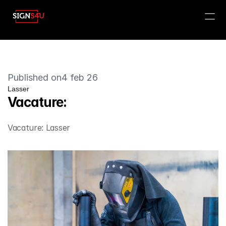
PRODUCT
Design
Published on
4 feb 26
Lasser 
Content
Vacature:
Publish
Vacature: Lasser 
Producten
Over ons
Vacatures